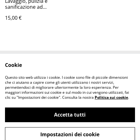
Lavaggio, pulizia e
sanificazione ad
ultrasuoni per occhiali,
15,00 €
gioielli, orologi subacquei,
dentiere, ecc.
Cookie
Contattaci
Termini legali
Informativa sulla
Politica sui Cookie
Questo sito web utilizza i cookie. I cookie sono file di piccole dimensioni
privacy
che ci aiutano a capire come gli utenti utilizzano i nostri servizi,
permettendoci di migliorare ulteriormente la loro esperienza. Per
maggiori informazioni sui cookie e sul modo in cui vengono utilizzati, fai
clic su "Impostazioni dei cookie". Consulta la nostra
Politica sui cookie
.
Accetta tutti
©
2026
IESSE SALUTE
Impostazioni dei cookie
powered by