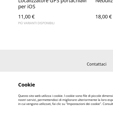
Localizzatore GPS portachiavi
Nebuliz
per iOS
11,00 €
18,00 €
PIÙ VARIANTI DISPONIBILI
Contattaci
Cookie
Questo sito web utilizza i cookie. I cookie sono file di piccole dimensi
nostri servizi, permettendoci di migliorare ulteriormente la loro es
in cui vengono utilizzati, fai clic su "Impostazioni dei cookie". Consu
©
2026
IESSE SALUTE