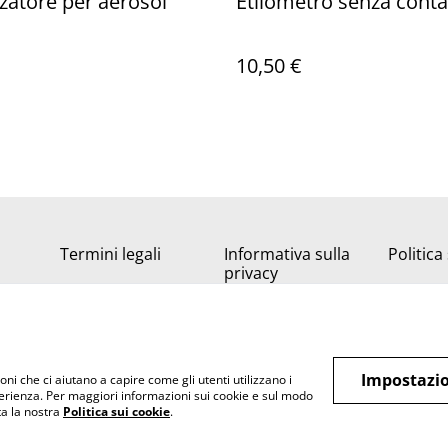
zatore per aerosol
Etilometro senza conta
10,50 €
Termini legali
Informativa sulla
Politica
privacy
Impostazio
oni che ci aiutano a capire come gli utenti utilizzano i
perienza. Per maggiori informazioni sui cookie e sul modo
lta la nostra
Politica sui cookie
.