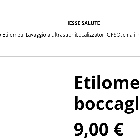
IESSE SALUTE
l
Etilometri
Lavaggio a ultrasuoni
Localizzatori GPS
Occhiali in
Etilome
boccagl
9,00 €