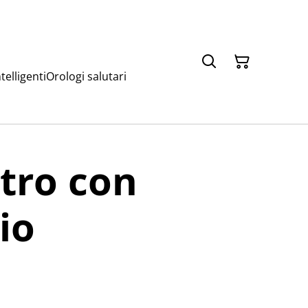
telligenti
Orologi salutari
tro con
io