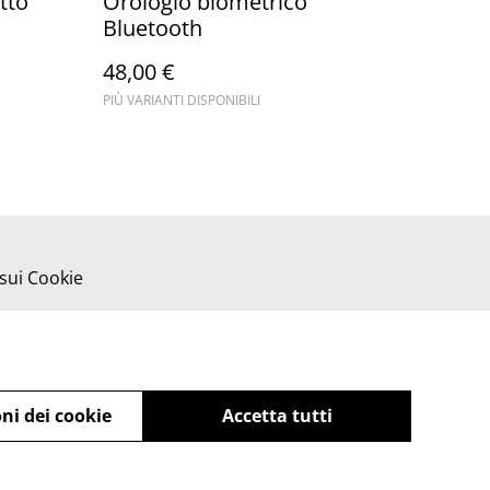
tto
Orologio biometrico
Bluetooth
48,00 €
PIÙ VARIANTI DISPONIBILI
 sui Cookie
ni dei cookie
Accetta tutti
powered by